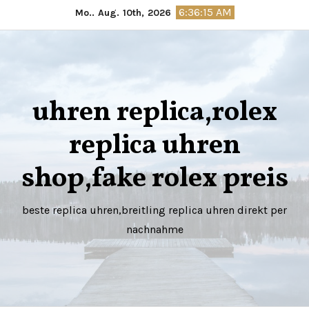
Springe
6:36:17 AM
Mo.. Aug. 10th, 2026
zum
Inhalt
uhren replica,rolex
replica uhren
shop,fake rolex preis
beste replica uhren,breitling replica uhren direkt per
nachnahme