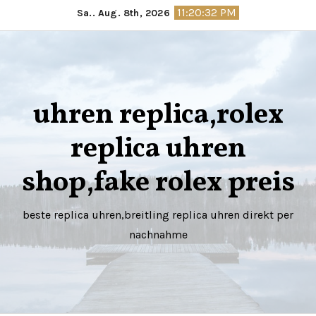
Springe
11:20:32 PM
Sa.. Aug. 8th, 2026
zum
Inhalt
uhren replica,rolex
replica uhren
shop,fake rolex preis
beste replica uhren,breitling replica uhren direkt per
nachnahme