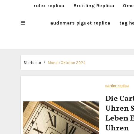
rolex replica
Breitling Replica
Omeg
audemars piguet replica
tag h
Startseite
Monat:
Oktober 2024
cartier replica
Die Car
Uhren S
Leben E
Uhren