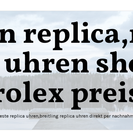
n replica,
a uhren sh
rolex prei
este replica uhren,breitling replica uhren direkt per nachnah