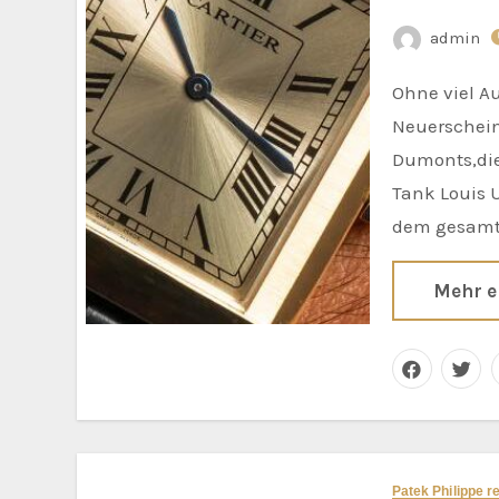
admin
Ohne viel Aufhebens hat Cartier eine Reihe hervorragender
Neuerschein
Dumonts,die
Tank Louis 
dem gesam
Mehr e
Patek Philippe r