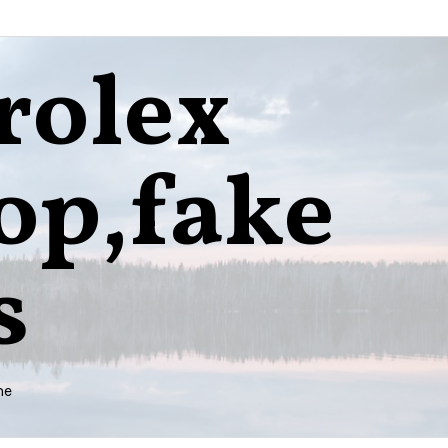
rolex
op,fake
s
me