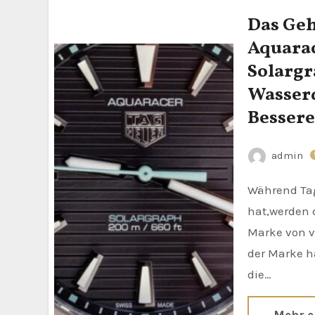
Das Geh
Aquarac
Solargr
Wasser
Bessere
admin
Während Tag Heuer schon einige Luxusuhren im Angebot
hat,werden 
Marke von v
der Marke h
die…