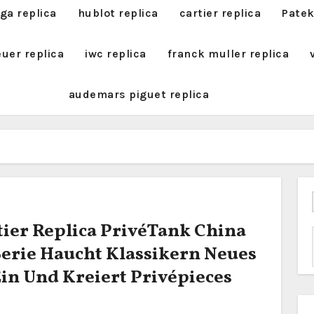
a replica
hublot replica
cartier replica
Patek
euer replica
iwc replica
franck muller replica
audemars piguet replica
tier Replica PrivéTank China
erie Haucht Klassikern Neues
in Und Kreiert Privépieces