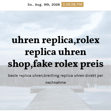
Springe
3:40:00 PM
So.. Aug. 9th, 2026
zum
Inhalt
uhren replica,rolex
replica uhren
shop,fake rolex preis
beste replica uhren,breitling replica uhren direkt per
nachnahme