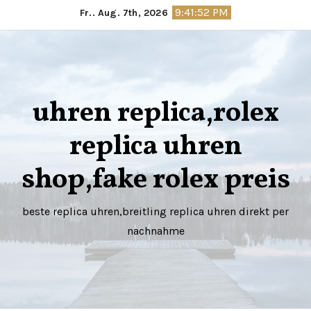
Springe
9:41:53 PM
Fr.. Aug. 7th, 2026
zum
Inhalt
uhren replica,rolex
replica uhren
shop,fake rolex preis
beste replica uhren,breitling replica uhren direkt per
nachnahme