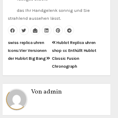
das Ihr Handgelenk sonnig und Sie
strahlend aussehen lässt.
Beitragsnavigation
swiss replica uhren
Hublot Replica uhren
Icons:Vier Versionen
shop cc Enthüllt Hublot
der Hublot Big Bang
Classic Fusion
Chronograph
Von
admin