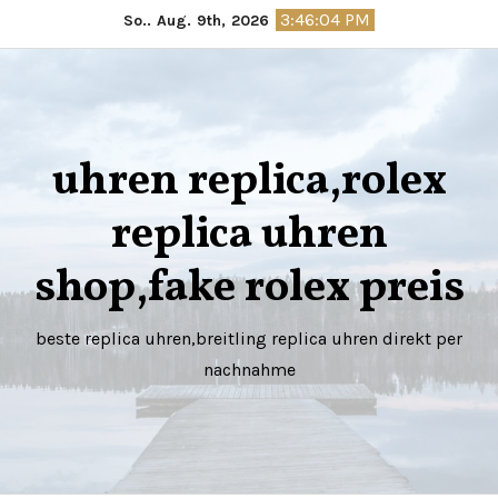
Springe
3:46:05 PM
So.. Aug. 9th, 2026
zum
Inhalt
uhren replica,rolex
replica uhren
shop,fake rolex preis
beste replica uhren,breitling replica uhren direkt per
nachnahme