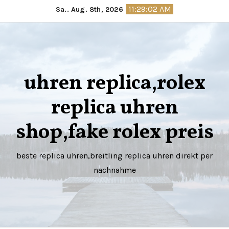
Springe
11:29:04 AM
Sa.. Aug. 8th, 2026
zum
Inhalt
uhren replica,rolex
replica uhren
shop,fake rolex preis
beste replica uhren,breitling replica uhren direkt per
nachnahme