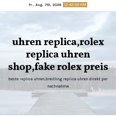
Springe
12:43:00 AM
Fr.. Aug. 7th, 2026
zum
Inhalt
uhren replica,rolex
replica uhren
shop,fake rolex preis
beste replica uhren,breitling replica uhren direkt per
nachnahme