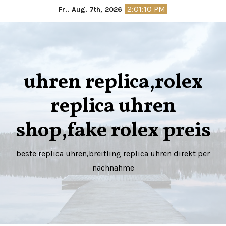
Springe
2:01:11 PM
Fr.. Aug. 7th, 2026
zum
Inhalt
uhren replica,rolex
replica uhren
shop,fake rolex preis
beste replica uhren,breitling replica uhren direkt per
nachnahme