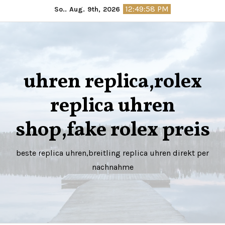
Springe
12:49:59 PM
So.. Aug. 9th, 2026
zum
Inhalt
uhren replica,rolex
replica uhren
shop,fake rolex preis
beste replica uhren,breitling replica uhren direkt per
nachnahme