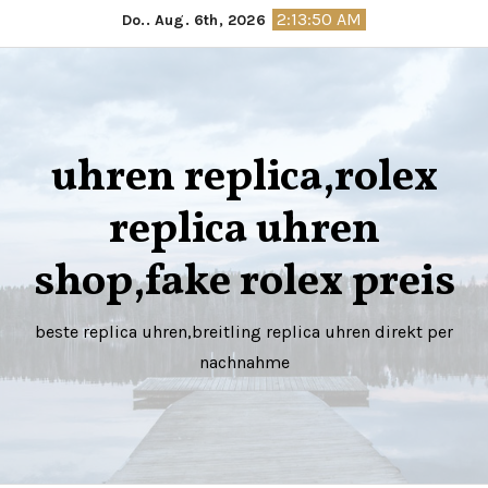
Springe
2:13:51 AM
Do.. Aug. 6th, 2026
zum
Inhalt
uhren replica,rolex
replica uhren
shop,fake rolex preis
beste replica uhren,breitling replica uhren direkt per
nachnahme