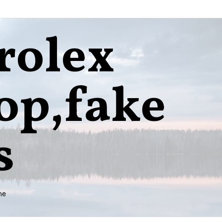
rolex
op,fake
s
me