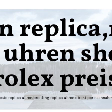
n replica,
a uhren sh
rolex prei
este replica uhren,breitling replica uhren direkt per nachnah