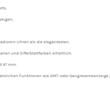
tts,
eigen,
diomir-Uhren als die elegantesten.
en und Zifferblattfarben erhältlich.
d 47 mm.
zlichen Funktionen wie GMT-oder Gangreserveanzeige g