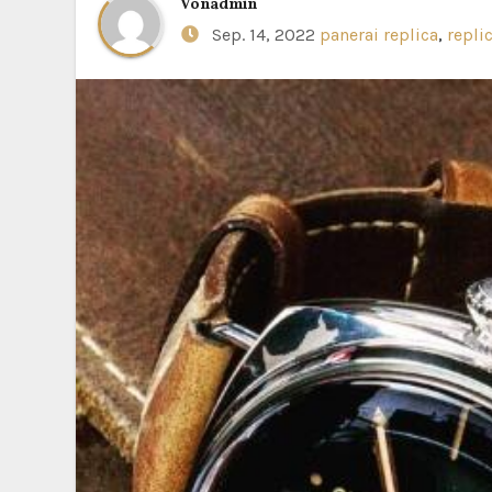
Von
admin
Sep. 14, 2022
panerai replica
,
repli