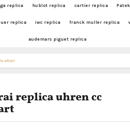
a replica
hublot replica
cartier replica
Patek
euer replica
iwc replica
franck muller replica
audemars piguet replica
e erklart
ai replica uhren cc
art