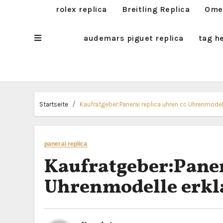
rolex replica
Breitling Replica
Omeg
audemars piguet replica
tag h
Startseite
Kaufratgeber:Panerai replica uhren cc Uhrenmodell
panerai replica
Kaufratgeber:Paner
Uhrenmodelle erkl