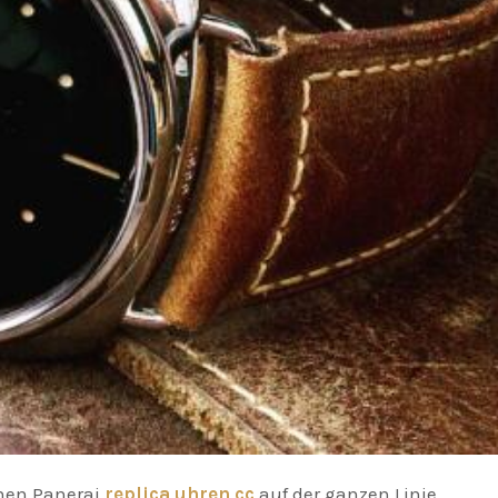
ehen Panerai
replica uhren cc
auf der ganzen Linie