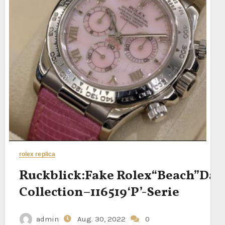
rolex replica
Ruckblick:Fake Rolex“Beach”Day
Collection–116519‘P’-Serie
admin
Aug. 30, 2022
0