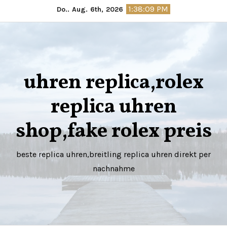
Springe
1:38:10 PM
Do.. Aug. 6th, 2026
zum
Inhalt
uhren replica,rolex
replica uhren
shop,fake rolex preis
beste replica uhren,breitling replica uhren direkt per
nachnahme