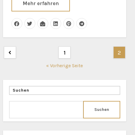
Mehr erfahren
Seitennummerierung
1
2
der
« Vorherige Seite
Beiträge
Suchen
Suchen